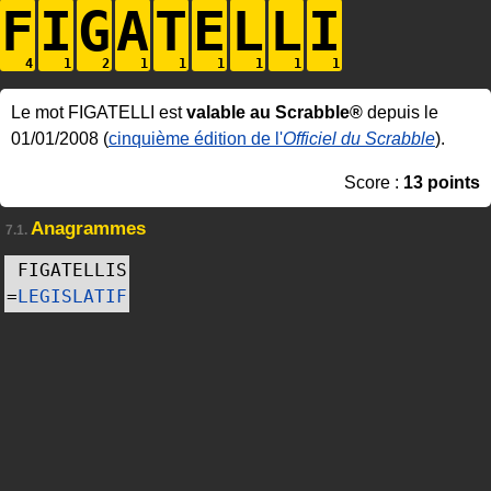
F
I
G
A
T
E
L
L
I
Le mot FIGATELLI est
valable au Scrabble®
depuis le
01/01/2008 (
cinquième édition de l'
Officiel du Scrabble
).
Score :
13 points
Anagrammes
7.1.
FIGATELLIS
=
LEGISLATIF