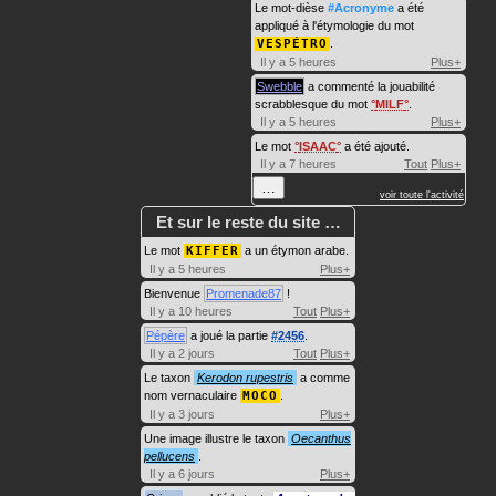
Le mot-dièse
#Acronyme
a été
appliqué à l'étymologie du mot
VESPÉTRO
.
Il y a 5 heures
Plus+
Swebble
a commenté la jouabilité
scrabblesque du mot
MILF
.
Il y a 5 heures
Plus+
Le mot
ISAAC
a été ajouté.
Il y a 7 heures
Tout
Plus+
…
voir toute l'activité
Et sur le reste du site …
Le mot
KIFFER
a un étymon arabe.
Il y a 5 heures
Plus+
Bienvenue
Promenade87
!
Il y a 10 heures
Tout
Plus+
Pépère
a joué la partie
#2456
.
Il y a 2 jours
Tout
Plus+
Le taxon
Kerodon rupestris
a comme
nom vernaculaire
MOCO
.
Il y a 3 jours
Plus+
Une image illustre le taxon
Oecanthus
pellucens
.
Il y a 6 jours
Plus+