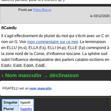
Posté par
Petru Rocca
le
03/12/2020
fiCatellu
Il s'agit effectivement du pluriel du mot qui s'écrit avec un C et
non un G. Voir
mon commentaire sur ce mot
. La terminaison
en ELLU (m.s), ELLA (f.s), ELLI (m.p), ELLE (f.p) correspond à
la zone nord de la Corse, d'influence toscane. La sphère sud
subit l'influence dentopalatine des parlers calabro-siciliens en
EddU, EddI, EddA, EddE.
Nom masculin → déclinaison
4.
FIGATELLI est un
nom masculin
.
Singulier
figatelli
Pluriel
figatellis