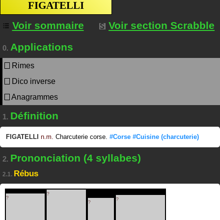
FIGATELLI
Voir sommaire
Voir section Scrabble
Applications
0.
Rimes
Dico inverse
Anagrammes
Définition
1.
FIGATELLI
n.m.
Charcuterie corse.
#Corse
#Cuisine
(charcuterie)
Prononciation (4 syllabes)
2.
Rébus
2.1.
?
?
?
?