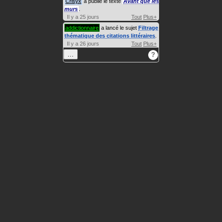
Crisyx
a publié le texte
Avant que les
murs
.
Il y a 25 jours
Tout
Plus+
addictionnaire
a lancé le sujet
Filtrage
thématique des citations littéraires
.
Il y a 26 jours
Tout
Plus+
…
?