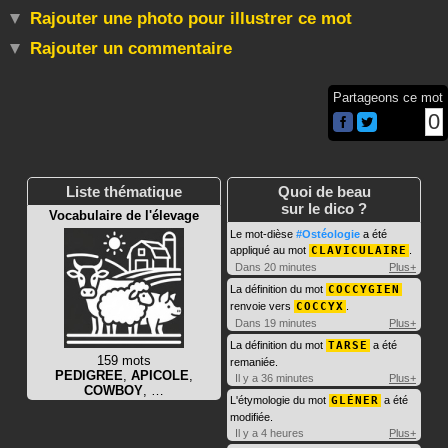
Rajouter une photo pour illustrer ce mot
Rajouter un commentaire
Partageons ce mot
0
Liste thématique
Quoi de beau
sur le dico ?
Vocabulaire de l'élevage
Le mot-dièse
#Ostéologie
a été
appliqué au mot
CLAVICULAIRE
.
Dans 20 minutes
Plus+
La définition du mot
COCCYGIEN
renvoie vers
COCCYX
.
Dans 19 minutes
Plus+
La définition du mot
TARSE
a été
159 mots
remaniée.
PEDIGREE
,
APICOLE
,
Il y a 36 minutes
Plus+
COWBOY
, …
L'étymologie du mot
GLÉNER
a été
modifiée.
Il y a 4 heures
Plus+