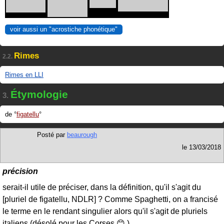
voir aussi un "acrostiche phonétique"
Rimes
2.2.
Rimes en LLI
Étymologie
3.
de
figatellu
Posté par
beaurough
le
13/03/2018
précision
serait-il utile de préciser, dans la définition, qu'il s'agit du
[pluriel de figatellu, NDLR] ? Comme Spaghetti, on a francisé
le terme en le rendant singulier alors qu'il s'agit de pluriels
italiens (désolé pour les Corses 😊 ).