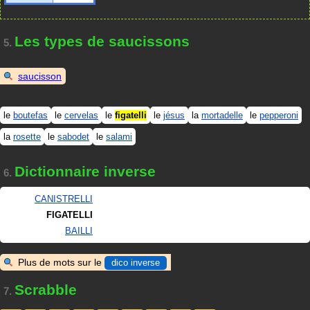
Les types de saucissons
5.
saucisson
le
boutefas
le
cervelas
le
figatelli
le
jésus
la
mortadelle
le
pepperoni
la
rosette
le
sabodet
le
salami
Dictionnaire inverse
6.
CANISTRELLI
FIGATELLI
BAILLI
Plus de mots sur le
dico inverse
Scrabble
7.