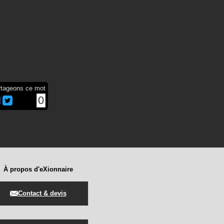
rtageons ce mot
0
À propos d'eXionnaire
Contact & devis