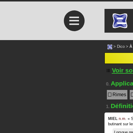
≡
>
Dico
>
À
Voir s
Applica
0.
Rimes
Définit
1.
MIEL
n.m.
«
S
butinant sur le
Lorsque pr