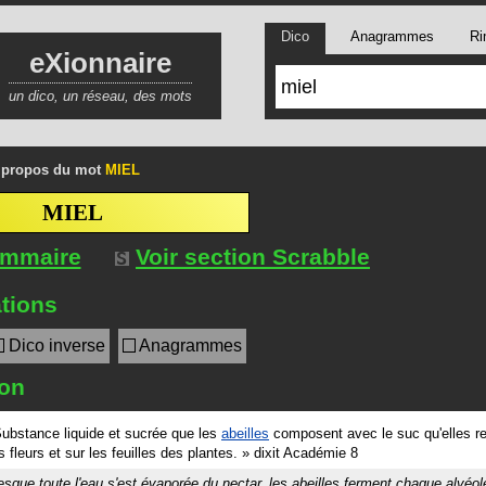
Dico
Anagrammes
Ri
eXionnaire
un dico, un réseau, des mots
 propos du mot
MIEL
MIEL
ommaire
Voir section Scrabble
tions
Dico inverse
Anagrammes
ion
ubstance liquide et sucrée que les
abeilles
composent avec le suc qu'elles re
s fleurs et sur les feuilles des plantes.
»
dixit
Académie 8
esque toute l'eau s'est évaporée du nectar, les abeilles ferment chaque
alvéol