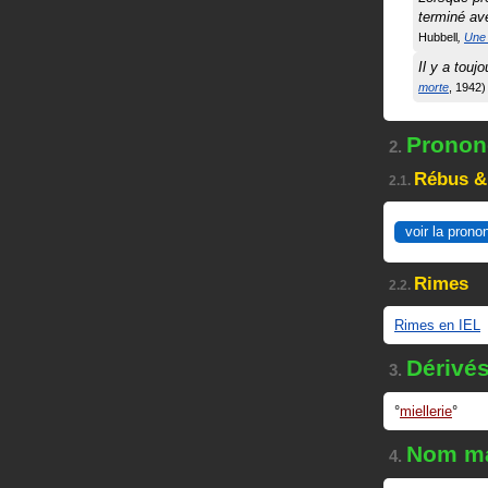
terminé a
Hubbell
Une
Il y a touj
morte
1942
Prononc
2.
Rébus &
2.1.
voir la prono
Rimes
2.2.
Rimes en IEL
Dérivé
3.
miellerie
Nom ma
4.