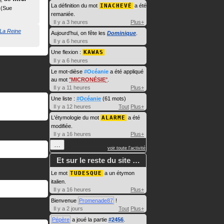
La définition du mot
INACHEVÉ
a été
Sue
remaniée.
Il y a 3 heures
Plus+
La Reine
Aujourd'hui, on fête les
Dominique
.
Il y a 6 heures
Une flexion :
KAWAS
Il y a 6 heures
Le mot-dièse
#Océanie
a été appliqué
au mot
MICRONÉSIE
.
Il y a 11 heures
Plus+
Une liste :
#Océanie
(61 mots)
Il y a 12 heures
Tout
Plus+
L'étymologie du mot
ALARME
a été
modifiée.
Il y a 16 heures
Plus+
…
voir toute l'activité
Et sur le reste du site …
Le mot
TUDESQUE
a un étymon
italien.
Il y a 16 heures
Plus+
Bienvenue
Promenade87
!
Il y a 2 jours
Tout
Plus+
Pépère
a joué la partie
#2456
.