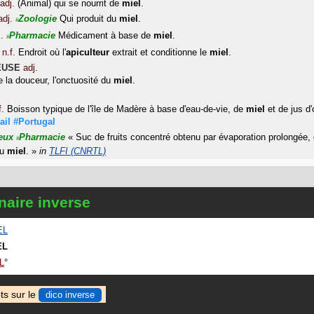
adj.
(Animal) qui se nourrit de
miel
.
adj.
Zoologie
Qui produit du
miel
.
#
.
Pharmacie
Médicament à base de
miel
.
#
n.f.
Endroit où l'
apiculteur
extrait et conditionne le
miel
.
EUSE
adj.
e la douceur, l'onctuosité du
miel
.
f.
Boisson typique de l'île de Madère à base d'eau-de-vie, de
miel
et de jus d'
ail
#Portugal
eux
Pharmacie
«
Suc de fruits concentré obtenu par évaporation prolongée, 
#
du
miel
.
»
in
TLFI (CNRTL)
naire inverse
EL
EL
L
ts sur le
dico inverse