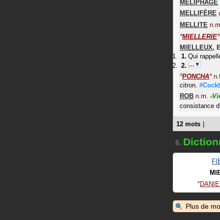
MÉLIPHAGE
MELLIFÈRE
MELLITE
n.m
°
MIELLERIE
°
MIELLEUX
,
Qui rappell
…▼
°
PONCHA
°
n.
citron.
#Cockt
ROB
n.m.
Vi
#
consistance 
12 mots
|
Diction
6.
FI
MI
DANIE
Plus de mo