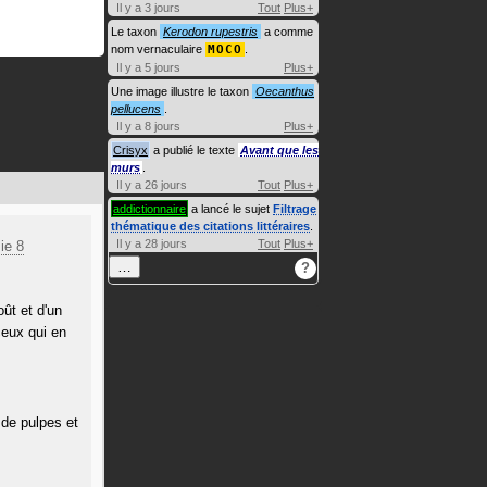
Il y a 3 jours
Tout
Plus+
Le taxon
Kerodon rupestris
a comme
nom vernaculaire
MOCO
.
Il y a 5 jours
Plus+
Une image illustre le taxon
Oecanthus
pellucens
.
Il y a 8 jours
Plus+
Crisyx
a publié le texte
Avant que les
murs
.
Il y a 26 jours
Tout
Plus+
addictionnaire
a lancé le sujet
Filtrage
thématique des citations littéraires
.
Il y a 28 jours
Tout
Plus+
ie 8
…
?
ût et d'un
eux qui en
de pulpes et