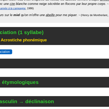
vec une
cire
blanche comme neige sécrétée en flocons par leur propre corps.
 année à la campagne
1986
ours sur le
miel
qu'on m'offre une
abeille
pour me piquer.
Henry de Montherlant
iation (1 syllabe)
 Acrostiche phonémique
nciation
s étymologiques
sculin → déclinaison