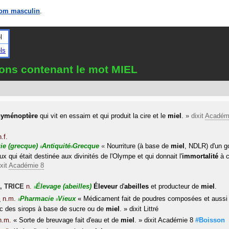
om masculin
.
l
ls
ions contenant le mot MIEL
hyménoptère
qui vit en essaim et qui produit la cire et le
miel
.
»
dixit
Académ
n.f.
gie
(grecque)
Antiquité
Grecque
«
Nourriture (à base de
miel
, NDLR) d'un go
#
#
ux qui était destinée aux divinités de l'Olympe et qui donnait l'
immortalité
à c
xit
Académie 8
,
TRICE
n.
Élevage
(abeilles)
Éleveur
d'
abeilles
et producteur de
miel
.
#
E
n.m.
Pharmacie
Vieux
«
Médicament fait de poudres composées et aussi 
#
#
vec des sirops à base de sucre ou de
miel
.
»
dixit
Littré
n.m.
«
Sorte de breuvage fait d'eau et de
miel
.
»
dixit
Académie 8
#Boisson