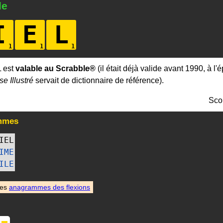
le
I
E
L
 est
valable au Scrabble®
(il était déjà valide avant 1990, à l
se Illustré
servait de dictionnaire de référence).
Sco
mmes
IEL
IME
ILE
des
anagrammes des flexions