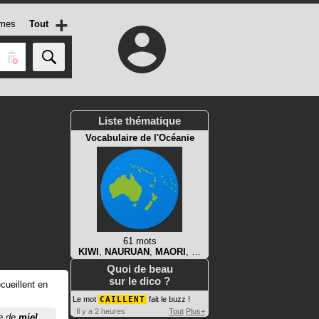
+
mes
Tout
Liste thématique
Vocabulaire de l'Océanie
61 mots
KIWI
,
NAURUAN
,
MAORI
, …
Quoi de beau
sur le dico ?
cueillent en
Le mot
CAILLENT
fait le buzz !
Il y a 2 heures
Tout
Plus+
e
de
miel