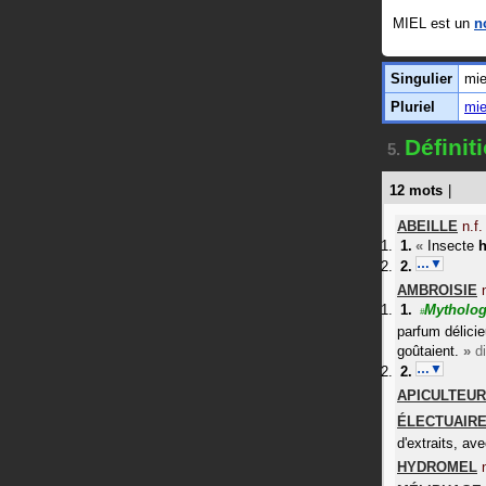
MIEL est un
n
Singulier
mie
Pluriel
mie
Définit
5.
12 mots
|
ABEILLE
n.f.
«
Insecte
…▼
AMBROISIE
Mytholo
#
parfum délicie
goûtaient.
»
di
…▼
APICULTEUR
ÉLECTUAIR
d'extraits, a
HYDROMEL