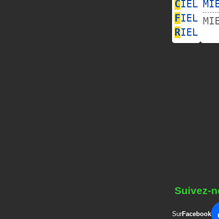
C
IEL
MI
F
IEL
MI
R
IEL
Suivez-n
Sur
Facebook