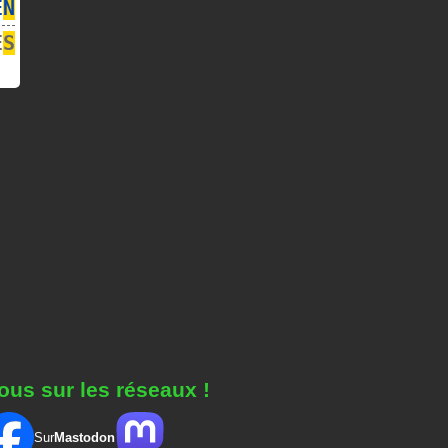
E
N
E
S
ous sur les réseaux !
Sur
Mastodon