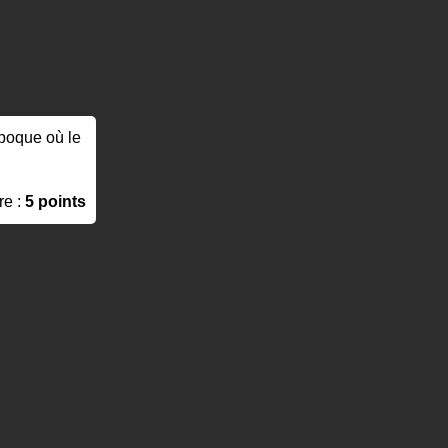
'époque où le
re :
5 points