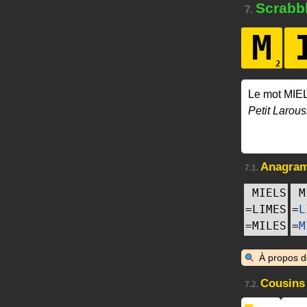
Scrabb
7.
M
Le mot MIEL
Petit Larous
Anagra
7.1.
MIELS
M
=
LIMES
=
L
=
MILES
=
M
À propos 
Cousins
7.2.