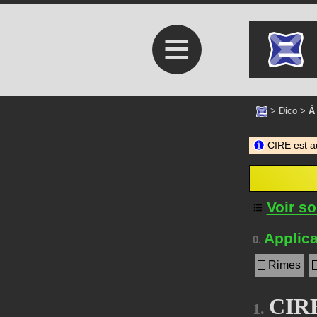
≡
>
Dico
>
À
CIRE est a
Voir s
Applica
0.
Rimes
CIRE
1.