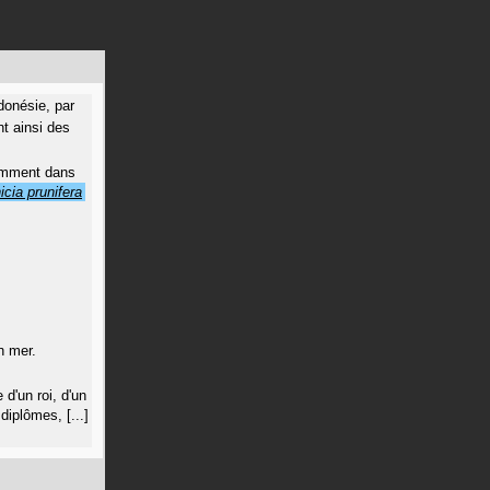
donésie, par
nt ainsi des
amment dans
icia prunifera
n mer.
 d'un roi, d'un
diplômes, [...]