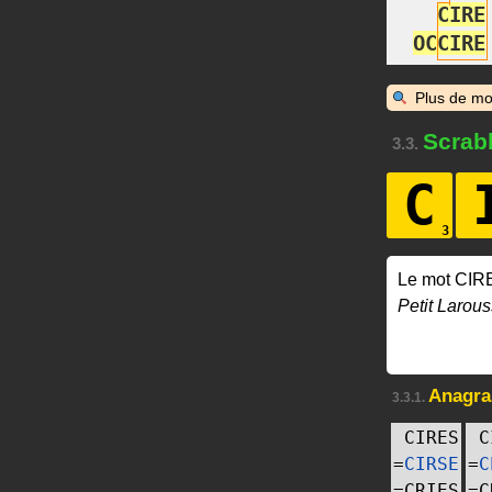
C
I
R
E
O
C
C
I
R
E
Plus de mo
Scrab
3.3.
C
Le mot CIR
Petit Larous
Anagr
3.3.1.
CIRES
C
=
CIRSE
=
C
=
CRIES
=
C