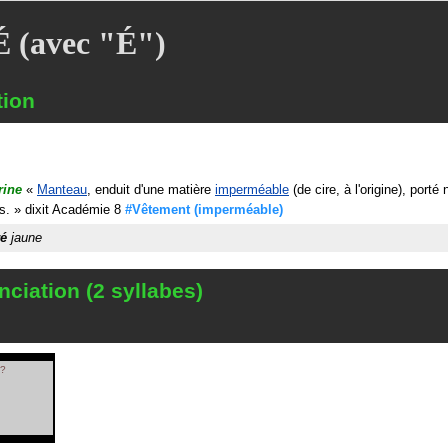
 (avec "É")
tion
rine
«
Manteau
, enduit d'une matière
imperméable
(de cire, à l'origine), port
s.
»
dixit
Académie 8
#Vêtement
(imperméable)
ré
jaune
ciation (2 syllabes)
?