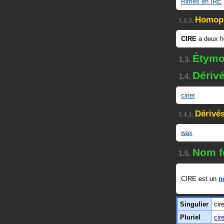
Rimes en IRE
Homop
1.2.3.
CIRE
a deux 
Étymo
1.3.
Dériv
1.4.
cirier
Dérivés
1.4.1.
wax
Nom f
1.5.
CIRE est un
n
Singulier
cir
Pluriel
cir