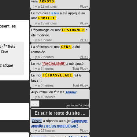
vers
ARROYO
.
Il y a 12 minutes
Plus+
Le mot-dièse
#Jeu
a été appliqué au
mot
GOBILLE
.
Il y a 13 minutes
Plus+
osent les
L'étymologie du mot
FUSIONNER
a
été modifiée.
Il y a 1 heure
Plus+
e
de
miel
La définition du mot
GENS
a été
Sue
remaniée.
Il y a 2 heures
Plus+
Le mot
RACIALISME
a été ajouté.
ématique
Il y a 3 heures
Tout
Plus+
Le mot
TÉTRASYLLABE
fait le
buzz !
Il y a 6 heures
Tout
Plus+
Aujourd'hui, on fête les
Amour
.
Il y a 10 heures
…
voir toute l'activité
Et sur le reste du site …
Crisyx
a répondu au sujet
Comment
appelle t-on les ronds d'eau?
.
Il y a 22 heures
Plus+