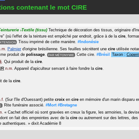
tions contenant le mot CIRE
Teinturerie
Textile
(tissu)
Technique de décoration des tissus, originaire d'In
#
re" (où l'effet de la teinture est empêché par endroit, grâce à de la
cire
, forma
Tissu imprimé de cette manière.
#Indonésie
EXTENSION
n.m.
Palmier
d'origine brésilienne. Ses feuilles sécrètent une
cire
utilisée not
omme produit de
polissage
.
Cette cire.
#Brésil
Taxon :
Copern
PAR MÉTONYMIE
j.
Qui produit de la
cire
.
UR
n.m.
Appareil d'apiculteur servant à faire fondre la
cire
.
it de la
cire
.
.f.
(Sur l'île d'Ouessant) petite
croix
en
cire
en mémoire d'un marin disparu e
Rite funéraire associé.
#Mort
#Bretagne
E
m.
«
Cachet officiel où sont gravées en creux la figure, les armoiries, la devise
et dont on fait des empreintes avec de la
cire
ou autrement sur des lettres, des 
e authentiques.
»
dixit
Académie 8