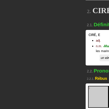
CIRÉ
2.
Défini
2.1.
CIRÉ
,
E
adj.
n.m.
Ma
#
les marin
un
ci
Pronon
2.2.
Rébus
2.2.1.
?