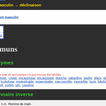
sculin → déclinaison
om masculin
.
é
és
muns
nymes
e liste de synonymes n'a pas encore été vérifiée…
chouc
,
cirage
,
encaustique
,
encaustiqué
,
étanche
,
gabardine
,
gaufre
,
glace
,
g
,
hydrofuge
,
impénétrable
,
imperméable
,
inaccessible
,
insensible
,
lissé
,
lubrifi
oli
,
sorbet
,
talc
,
vaseline
.
nnaire inverse
n.m.
Homme de main.