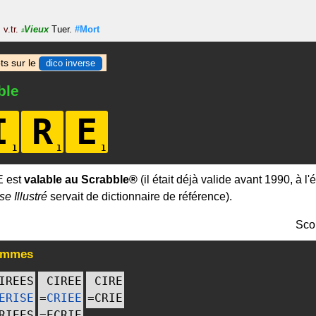
v.tr.
Vieux
Tuer.
#Mort
#
ts sur le
dico inverse
ble
I
R
E
E est
valable au Scrabble®
(il était déjà valide avant 1990, à l
se Illustré
servait de dictionnaire de référence).
Sco
ammes
IREES
CIREE
CIRE
ERISE
=
CRIEE
=
CRIE
RIEES
=
ECRIE