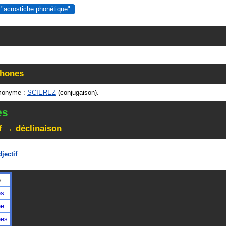
 "acrostiche phonétique"
hones
monyme :
SCIEREZ
(conjugaison).
es
f → déclinaison
djectif
.
é
és
ée
ées