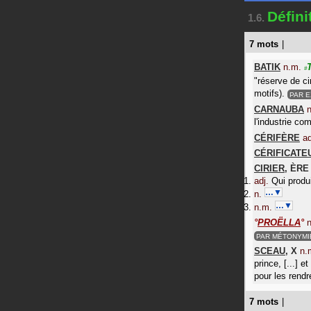
Défini
1.6.
7 mots
|
BATIK
n.m.
#
"réserve de ci
motifs).
PAR 
CARNAUBA
l'industrie c
CÉRIFÈRE
ad
CÉRIFICATE
CIRIER
,
ÈRE
adj.
Qui produ
…▼
n.
…▼
n.m.
°
PROËLLA
°
n
PAR MÉTONYMI
SCEAU
,
X
n.
prince, [...] 
pour les rendr
7 mots
|