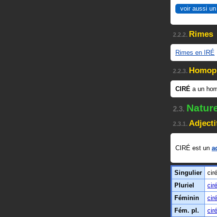
voir aussi un
Rimes
2.2.2.
Rimes en IRÉ
Homop
2.2.3.
CIRÉ
a un ho
Natur
2.3.
Adjecti
2.3.1.
CIRÉ est un
a
Singulier
cir
Pluriel
cir
Féminin
cir
Fém. pl.
cir