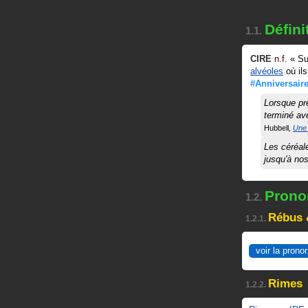
Défini
1.1.
CIRE
n.f.
«
Su
alvéoles
où ils
#Anniversair
Lorsque pr
terminé a
Hubbell
Une
Les céréale
jusqu'à no
Pronon
1.2.
Rébus 
1.2.1.
voir la prono
Rimes
1.2.2.