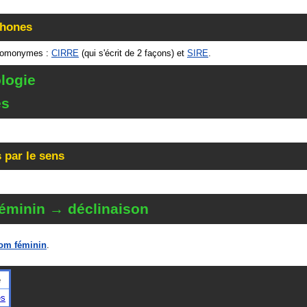
hones
homonymes :
CIRRE
(qui s'écrit de 2 façons) et
SIRE
.
logie
és
 par le sens
éminin → déclinaison
om féminin
.
e
es