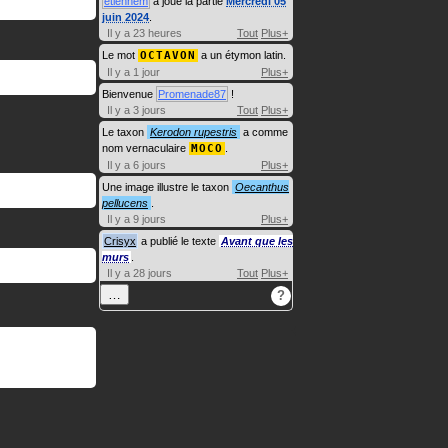
etiennem
a joué la partie
Mercredi 05
juin 2024
.
Il y a 23 heures
Tout
Plus+
Le mot
OCTAVON
a un étymon latin.
Il y a 1 jour
Plus+
Bienvenue
Promenade87
!
Il y a 3 jours
Tout
Plus+
Le taxon
Kerodon rupestris
a comme
nom vernaculaire
MOCO
.
Il y a 6 jours
Plus+
Une image illustre le taxon
Oecanthus
pellucens
.
Il y a 9 jours
Plus+
Crisyx
a publié le texte
Avant que les
murs
.
Il y a 28 jours
Tout
Plus+
…
?