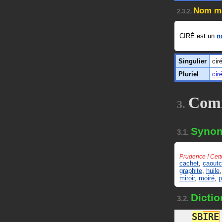
Nom ma
2.3.2.
CIRÉ est un
n
Singulier
cir
Pluriel
cir
Com
3.
Syno
3.1.
Prudence ! Cett
cachet
,
caout
graphite
,
huile
miroir
,
moiré
,
p
Dictio
3.2.
S
B
I
R
E