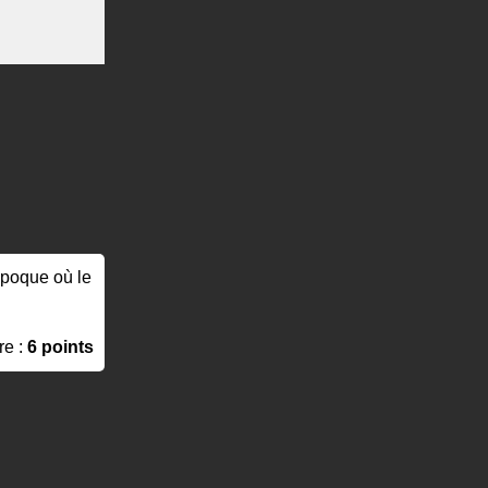
'époque où le
re :
6 points