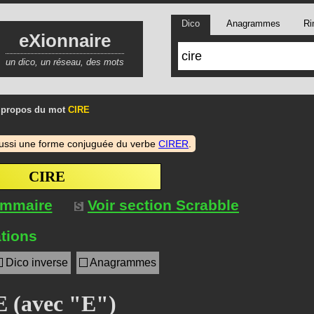
Dico
Anagrammes
Ri
eXionnaire
un dico, un réseau, des mots
 propos du mot
CIRE
ussi une forme conjuguée du verbe
CIRER
.
CIRE
ommaire
Voir section Scrabble
tions
Dico inverse
Anagrammes
 (avec "E")