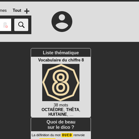
+
mes
Tout
Liste thématique
Vocabulaire du chiffre 8
38 mots
OCTAÈDRE
,
THÊTA
,
HUITAINE
, …
Quoi de beau
sur le dico ?
La définition du mot
OUED
renvoie