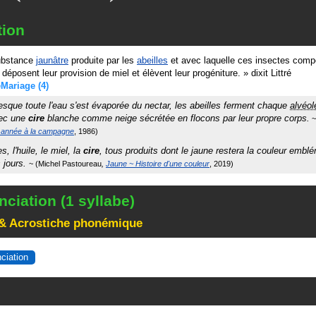
tion
bstance
jaunâtre
produite par les
abeilles
et avec laquelle ces insectes comp
 déposent leur provision de miel et élèvent leur progéniture.
»
dixit
Littré
eMariage
(4)
esque toute l'eau s'est évaporée du nectar, les abeilles ferment chaque
alvéol
vec une
cire
blanche comme neige sécrétée en flocons par leur propre corps.
 année à la campagne
1986
s, l'huile, le miel, la
cire
, tous produits dont le jaune restera la couleur embl
s jours.
Michel Pastoureau
Jaune ~ Histoire d'une couleur
2019
ciation (1 syllabe)
& Acrostiche phonémique
nciation