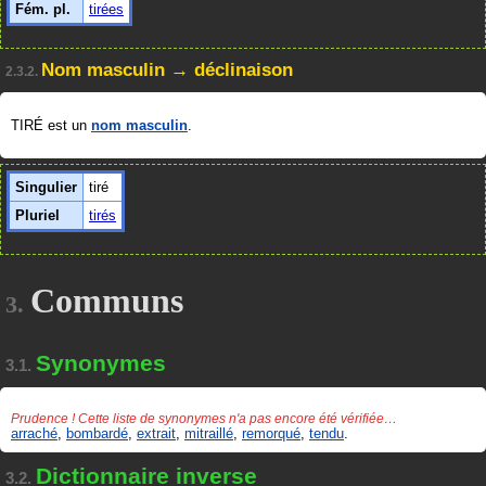
Fém. pl.
tirées
Nom masculin → déclinaison
2.3.2.
TIRÉ est un
nom masculin
.
Singulier
tiré
Pluriel
tirés
Communs
3.
Synonymes
3.1.
Prudence ! Cette liste de synonymes n'a pas encore été vérifiée…
arraché
,
bombardé
,
extrait
,
mitraillé
,
remorqué
,
tendu
.
Dictionnaire inverse
3.2.