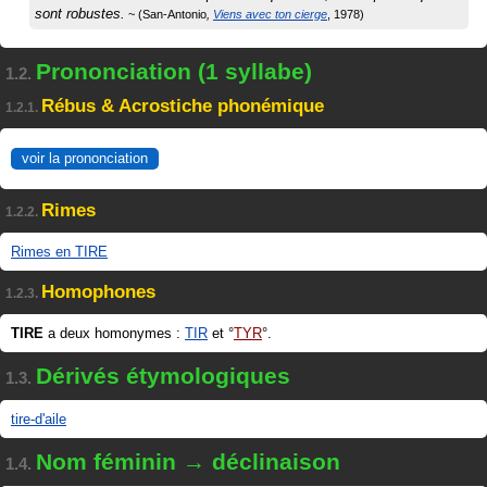
sont robustes.
San-Antonio
Viens avec ton cierge
1978
Prononciation (1 syllabe)
1.2.
Rébus & Acrostiche phonémique
1.2.1.
voir la prononciation
Rimes
1.2.2.
Rimes en TIRE
Homophones
1.2.3.
TIRE
a deux homonymes :
TIR
et
TYR
.
Dérivés étymologiques
1.3.
tire-d'aile
Nom féminin → déclinaison
1.4.