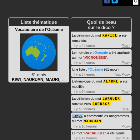
0
Liste thématique
Quoi de beau
sur le dico ?
Vocabulaire de l'Océanie
La définition du mot
RAPIDE
a été
remaniée.
Il y a 4 heures
Plus+
Le mot-dièse
#Océanie
a été appliqué
au mot
MICRONÉSIE
.
Il y a 4 heures
Plus+
Une liste :
#Océanie
(61 mots)
61 mots
Il y a 6 heures
Tout
Plus+
KIWI
,
NAURUAN
,
MAORI
, …
L'étymologie du mot
ALARME
a été
modifiée.
Il y a 9 heures
Plus+
La définition du mot
LARGUER
renvoie vers
CORDAGE
.
Il y a 9 heures
Plus+
Crisyx
a commenté les anagrammes
du mot
NAURUAN
.
Il y a 16 heures
Plus+
Le mot
RACIALISTE
a été ajouté.
Il y a 17 heures
Tout
Plus+