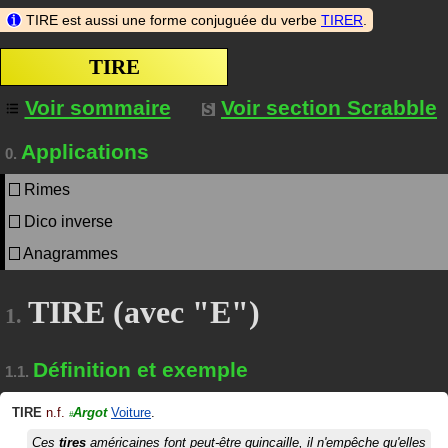
TIRE est aussi une forme conjuguée du verbe
TIRER
.
TIRE
Voir sommaire
Voir section Scrabble
Applications
0.
Rimes
Dico inverse
Anagrammes
TIRE (avec "E")
1.
Définition et exemple
1.1.
TIRE
n.f.
Argot
Voiture
.
#
Ces
tires
américaines font peut-être quincaille, il n'empêche qu'elles