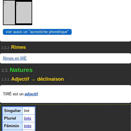
?
?
voir aussi un "acrostiche phonétique"
Rimes
2.2.2.
Rimes en IRÉ
Natures
2.3.
Adjectif → déclinaison
2.3.1.
TIRÉ est un
adjectif
.
Singulier
tiré
Pluriel
tirés
Féminin
tirée