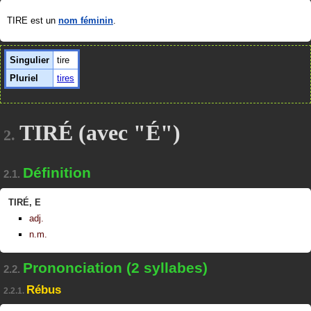
TIRE est un
nom féminin
.
Singulier
tire
Pluriel
tires
TIRÉ (avec "É")
2.
Définition
2.1.
TIRÉ
,
E
adj.
n.m.
Prononciation (2 syllabes)
2.2.
Rébus
2.2.1.