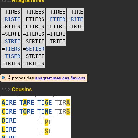
Anagrammes
3.3.1.
TIRES
TIREES
TIREE
TIRE
=
RISTE
=
ETIERS
=
ETIER
=
RITE
=
RITES
=
ETIRES
=
ETIRE
=
TRIE
=
SERTI
=
ITERES
=
ITERE
=
STRIE
=
SERTIE
=
TRIEE
=
TIERS
=
SETIER
=
TISER
=
STRIEE
=
TRIES
=
TRIEES
À propos des
anagrammes des flexions
Cousins
3.3.2.
A
IRE
T
A
RE
TI
G
E
TIR
A
C
IRE
T
O
RE
TI
N
E
TIR
S
D
IRE
TI
P
E
L
IRE
TI
S
E