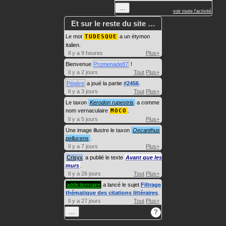
…
voir toute l'activité
Et sur le reste du site …
Le mot
TUDESQUE
a un étymon
italien.
Il y a 9 heures
Plus+
Bienvenue
Promenade87
!
Il y a 2 jours
Tout
Plus+
Pépère
a joué la partie
#2456
.
Il y a 3 jours
Tout
Plus+
Le taxon
Kerodon rupestris
a comme
nom vernaculaire
MOCO
.
Il y a 5 jours
Plus+
Une image illustre le taxon
Oecanthus
pellucens
.
Il y a 7 jours
Plus+
Crisyx
a publié le texte
Avant que les
murs
.
Il y a 26 jours
Tout
Plus+
addictionnaire
a lancé le sujet
Filtrage
thématique des citations littéraires
.
Il y a 27 jours
Tout
Plus+
…
?