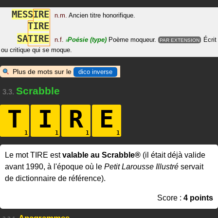
M
E
S
S
I
R
E
n.m.
Ancien titre honorifique.
T
I
R
E
S
A
T
I
R
E
n.f.
Poésie
(type)
Poème moqueur.
Écrit
PAR EXTENSION
#
ou critique qui se moque.
Plus de mots sur le
dico inverse
Scrabble
3.3.
T
I
R
E
Le mot TIRE est
valable au Scrabble®
(il était déjà valide
avant 1990, à l'époque où le
Petit Larousse Illustré
servait
de dictionnaire de référence).
Score :
4 points